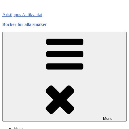
Skip
to
Aristippos Antikvariat
content
Böcker för alla smaker
Menu
Hem