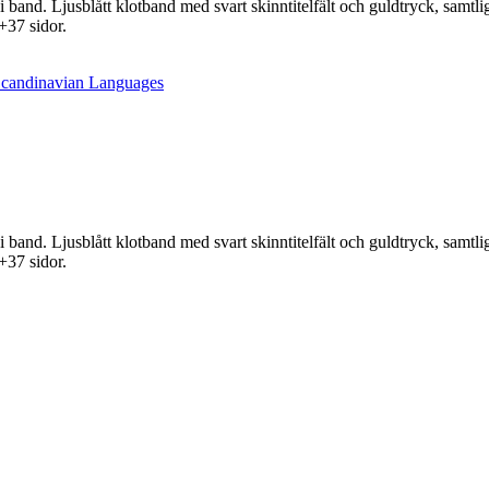
 band. Ljusblått klotband med svart skinntitelfält och guldtryck, samt
+37 sidor.
Scandinavian Languages
 band. Ljusblått klotband med svart skinntitelfält och guldtryck, samt
+37 sidor.