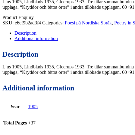
Ljus 1905, Lindblads 1935, Gleerups 1933. Tre titlar sammanbundna i
upplaga, “Kryddor och bittra örter” i andra tillökade upplagan. 60+91
Product Enquiry
SKU:
e6ef9b2ad3f4
Categories:
Poesi på Nordiska Språk
,
Poetry in 
Description
Additional information
Description
Ljus 1905, Lindblads 1935, Gleerups 1933. Tre titlar sammanbundna i
upplaga, “Kryddor och bittra örter” i andra tillökade upplagan. 60+91
Additional information
Year
1905
Total Pages
+37