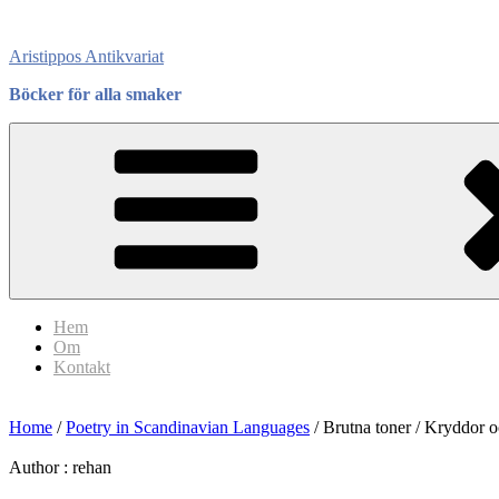
Skip
to
Aristippos Antikvariat
content
Böcker för alla smaker
Hem
Om
Kontakt
Home
/
Poetry in Scandinavian Languages
/ Brutna toner / Kryddor oc
Author :
rehan