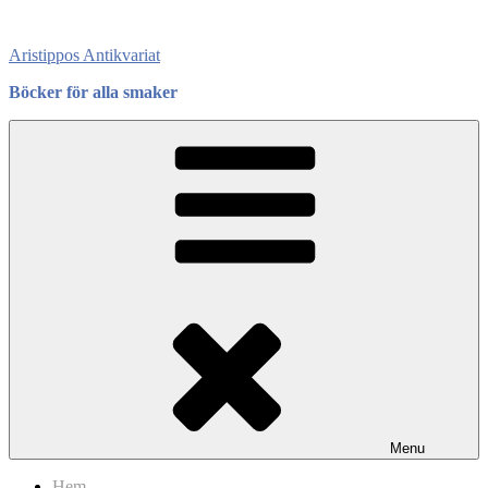
Skip
to
Aristippos Antikvariat
content
Böcker för alla smaker
Menu
Hem