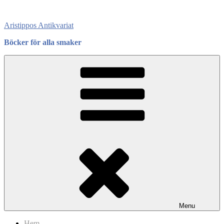
Skip
to
Aristippos Antikvariat
content
Böcker för alla smaker
Menu
Hem