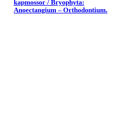
kapmossor / Bryophyta:
Anoectangium – Orthodontium.
Allemans bok om kryddor och
medicinalväxter – En praktisk
handledning för den vetgirige.