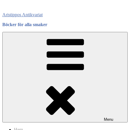
Skip
to
Aristippos Antikvariat
content
Böcker för alla smaker
Menu
Hem