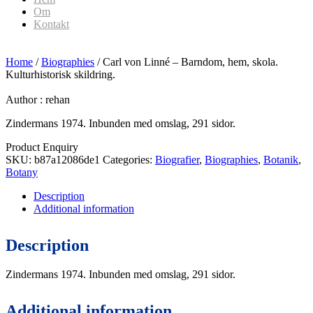
Om
Kontakt
Home
/
Biographies
/ Carl von Linné – Barndom, hem, skola.
Kulturhistorisk skildring.
Author :
rehan
Zindermans 1974. Inbunden med omslag, 291 sidor.
Product Enquiry
SKU:
b87a12086de1
Categories:
Biografier
,
Biographies
,
Botanik
,
Botany
Description
Additional information
Description
Zindermans 1974. Inbunden med omslag, 291 sidor.
Additional information