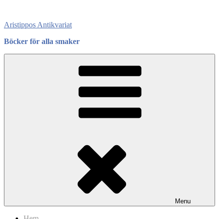
Skip
to
Aristippos Antikvariat
content
Böcker för alla smaker
Menu
Hem