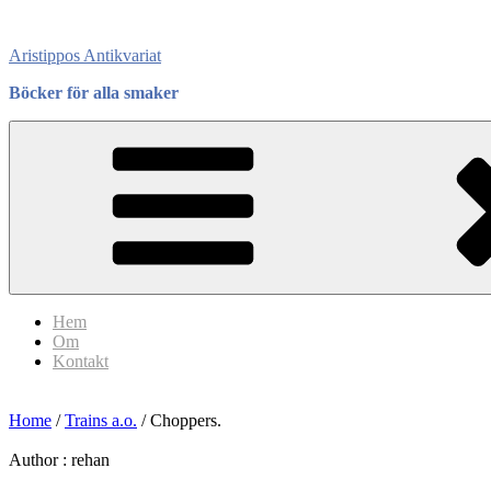
Skip
to
Aristippos Antikvariat
content
Böcker för alla smaker
Hem
Om
Kontakt
Home
/
Trains a.o.
/ Choppers.
Author :
rehan