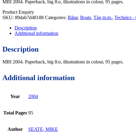
MBI 2004. Paperback, big 8:o, illustrations in colour, 95 pages.
Product Enquiry
SKU:
89dab7d48188
Categories:
Båtar
,
Boats
,
Tåg m.m.
,
Technics -
Description
Additional information
Description
MBI 2004. Paperback, big 8:o, illustrations in colour, 95 pages.
Additional information
Year
2004
Total Pages
95
Author
SEATE, MIKE