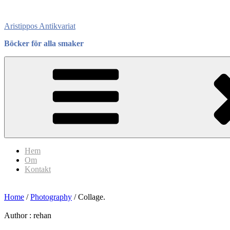
Skip
to
Aristippos Antikvariat
content
Böcker för alla smaker
Hem
Om
Kontakt
Home
/
Photography
/ Collage.
Author :
rehan