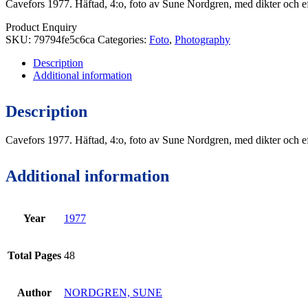
Cavefors 1977. Häftad, 4:o, foto av Sune Nordgren, med dikter och eft
Product Enquiry
SKU:
79794fe5c6ca
Categories:
Foto
,
Photography
Description
Additional information
Description
Cavefors 1977. Häftad, 4:o, foto av Sune Nordgren, med dikter och eft
Additional information
Year
1977
Total Pages
48
Author
NORDGREN, SUNE