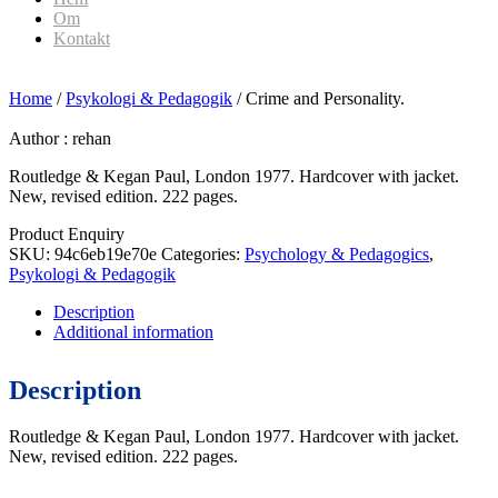
Om
Kontakt
Home
/
Psykologi & Pedagogik
/ Crime and Personality.
Author :
rehan
Routledge & Kegan Paul, London 1977. Hardcover with jacket.
New, revised edition. 222 pages.
Product Enquiry
SKU:
94c6eb19e70e
Categories:
Psychology & Pedagogics
,
Psykologi & Pedagogik
Description
Additional information
Description
Routledge & Kegan Paul, London 1977. Hardcover with jacket.
New, revised edition. 222 pages.