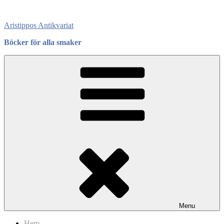
Skip
to
Aristippos Antikvariat
content
Böcker för alla smaker
Menu
Hem