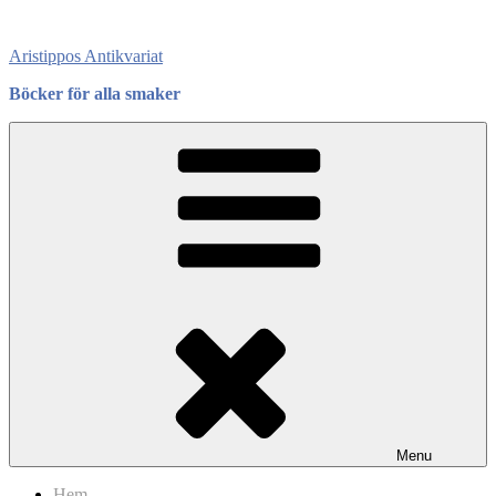
Skip
to
Aristippos Antikvariat
content
Böcker för alla smaker
Menu
Hem