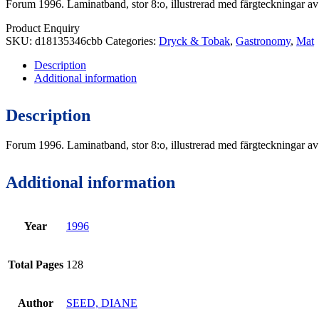
Forum 1996. Laminatband, stor 8:o, illustrerad med färgteckningar a
Product Enquiry
SKU:
d18135346cbb
Categories:
Dryck & Tobak
,
Gastronomy
,
Mat
Description
Additional information
Description
Forum 1996. Laminatband, stor 8:o, illustrerad med färgteckningar a
Additional information
Year
1996
Total Pages
128
Author
SEED, DIANE