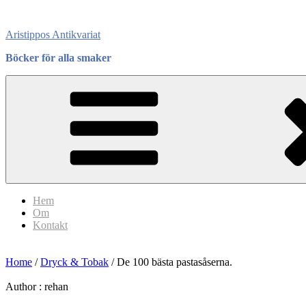
Skip
to
Aristippos Antikvariat
content
Böcker för alla smaker
Hem
Om
Kontakt
Home
/
Dryck & Tobak
/ De 100 bästa pastasåserna.
Author :
rehan