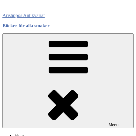
Skip
to
Aristippos Antikvariat
content
Böcker för alla smaker
Menu
Hem