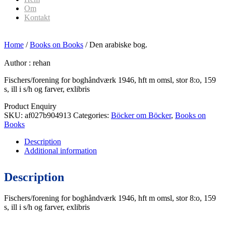
Om
Kontakt
Home
/
Books on Books
/ Den arabiske bog.
Author :
rehan
Fischers/forening for boghåndværk 1946, hft m omsl, stor 8:o, 159
s, ill i s/h og farver, exlibris
Product Enquiry
SKU:
af027b904913
Categories:
Böcker om Böcker
,
Books on
Books
Description
Additional information
Description
Fischers/forening for boghåndværk 1946, hft m omsl, stor 8:o, 159
s, ill i s/h og farver, exlibris