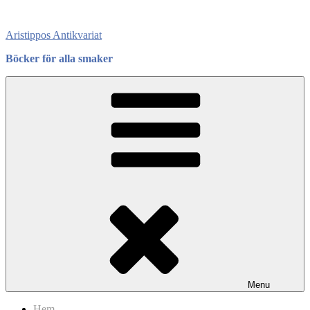
Skip
to
Aristippos Antikvariat
content
Böcker för alla smaker
Menu
Hem