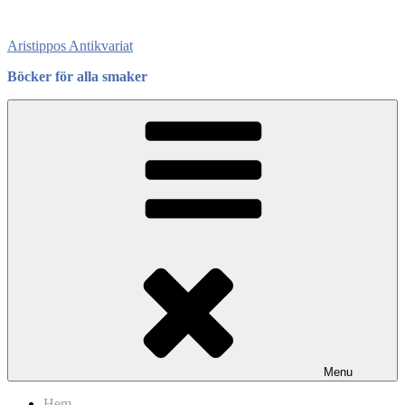
Skip
to
Aristippos Antikvariat
content
Böcker för alla smaker
Menu
Hem