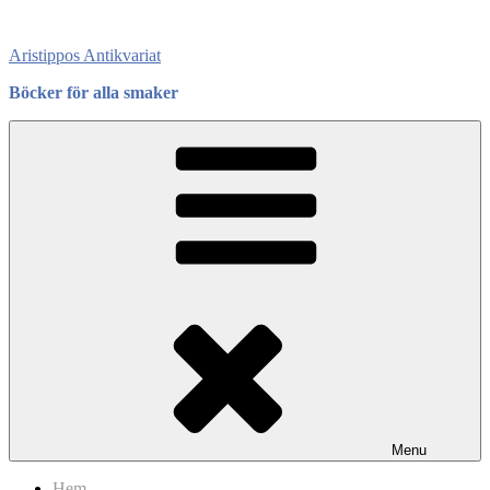
Skip
to
Aristippos Antikvariat
content
Böcker för alla smaker
Menu
Hem