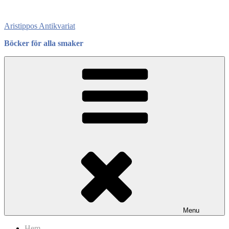
Skip
to
Aristippos Antikvariat
content
Böcker för alla smaker
Menu
Hem