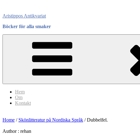
Skip
to
Aristippos Antikvariat
content
Böcker för alla smaker
Hem
Om
Kontakt
Home
/
Skönlitteratur på Nordiska Språk
/ Dubbelfel.
Author :
rehan