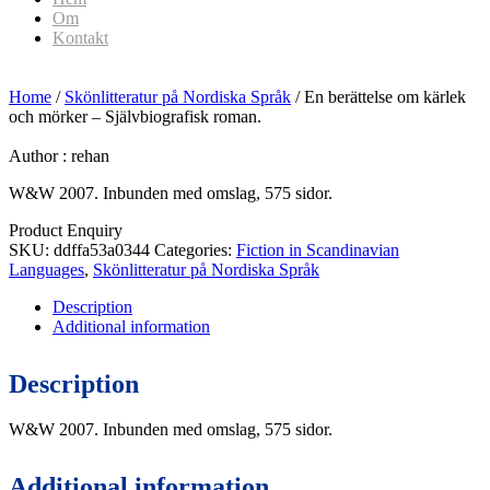
Om
Kontakt
Home
/
Skönlitteratur på Nordiska Språk
/ En berättelse om kärlek
och mörker – Självbiografisk roman.
Author :
rehan
W&W 2007. Inbunden med omslag, 575 sidor.
Product Enquiry
SKU:
ddffa53a0344
Categories:
Fiction in Scandinavian
Languages
,
Skönlitteratur på Nordiska Språk
Description
Additional information
Description
W&W 2007. Inbunden med omslag, 575 sidor.
Additional information