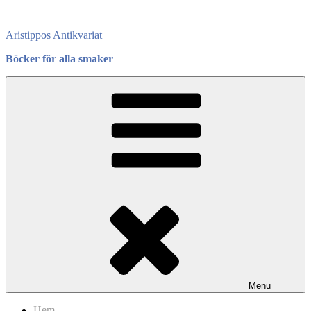
Skip
to
Aristippos Antikvariat
content
Böcker för alla smaker
Menu
Hem