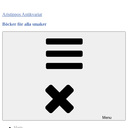
Skip
to
Aristippos Antikvariat
content
Böcker för alla smaker
Menu
Hem