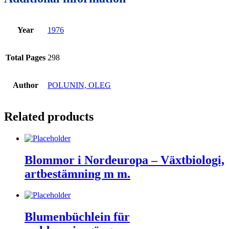
Year
1976
Total Pages
298
Author
POLUNIN, OLEG
Related products
Blommor i Nordeuropa – Växtbiologi,
artbestämning m m.
Blumenbüchlein für