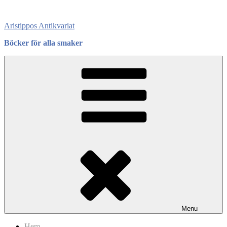
Skip
to
Aristippos Antikvariat
content
Böcker för alla smaker
Menu
Hem