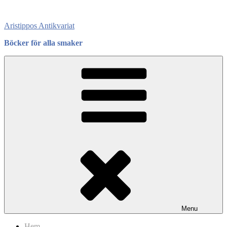
Skip
to
Aristippos Antikvariat
content
Böcker för alla smaker
Menu
Hem