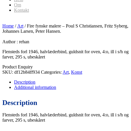
Om
Kontakt
Home
/
Art
/ Fire fynske malere – Poul S Christiansen, Fritz Syberg,
Johannes Larsen, Peter Hansen.
Author :
rehan
Flensteds forl 1946, halvlæderbind, guldsnit for oven, 4:o, ill i s/h og
farver, 295 s, ubeskåret
Product Enquiry
SKU:
df12b84ff934
Categories:
Art
,
Konst
Description
Additional information
Description
Flensteds forl 1946, halvlæderbind, guldsnit for oven, 4:o, ill i s/h og
farver, 295 s, ubeskåret