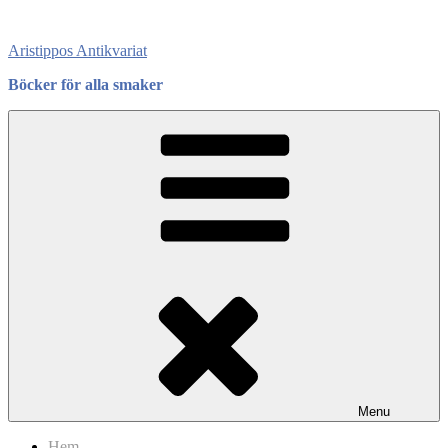
Skip
to
Aristippos Antikvariat
content
Böcker för alla smaker
Menu
Hem