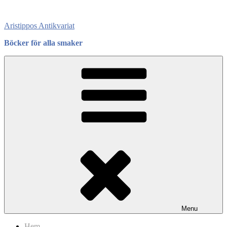
Skip
to
Aristippos Antikvariat
content
Böcker för alla smaker
Menu
Hem