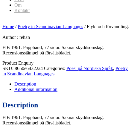
Om
Kontakt
Home
/
Poetry in Scandinavian Languages
/ Flykt och förvandling.
Author :
rehan
FIB 1961. Pappband, 77 sidor. Saknar skyddsomslag.
Recensionsstämpel på försättsbladet.
Product Enquiry
SKU:
8650e64322a4
Categories:
Poesi på Nordiska Språk
,
Poetry
in Scandinavian Languages
Description
Additional information
Description
FIB 1961. Pappband, 77 sidor. Saknar skyddsomslag.
Recensionsstämpel på försättsbladet.