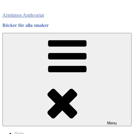
Skip
to
Aristippos Antikvariat
content
Böcker för alla smaker
Menu
Hem