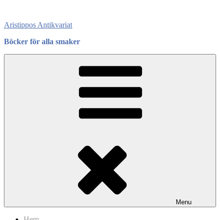
Skip
to
Aristippos Antikvariat
content
Böcker för alla smaker
Menu
Hem