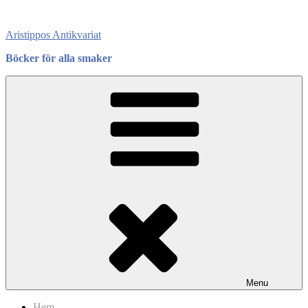
Skip
to
Aristippos Antikvariat
content
Böcker för alla smaker
Menu
Hem