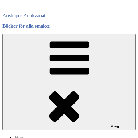
Skip
to
Aristippos Antikvariat
content
Böcker för alla smaker
Menu
Hem