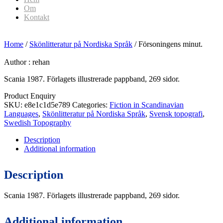
Om
Kontakt
Home
/
Skönlitteratur på Nordiska Språk
/ Försoningens minut.
Author :
rehan
Scania 1987. Förlagets illustrerade pappband, 269 sidor.
Product Enquiry
SKU:
e8e1c1d5e789
Categories:
Fiction in Scandinavian
Languages
,
Skönlitteratur på Nordiska Språk
,
Svensk topografi
,
Swedish Topography
Description
Additional information
Description
Scania 1987. Förlagets illustrerade pappband, 269 sidor.
Additional information