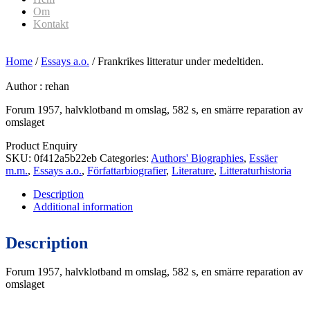
Om
Kontakt
Home
/
Essays a.o.
/ Frankrikes litteratur under medeltiden.
Author :
rehan
Forum 1957, halvklotband m omslag, 582 s, en smärre reparation av
omslaget
Product Enquiry
SKU:
0f412a5b22eb
Categories:
Authors' Biographies
,
Essäer
m.m.
,
Essays a.o.
,
Författarbiografier
,
Literature
,
Litteraturhistoria
Description
Additional information
Description
Forum 1957, halvklotband m omslag, 582 s, en smärre reparation av
omslaget