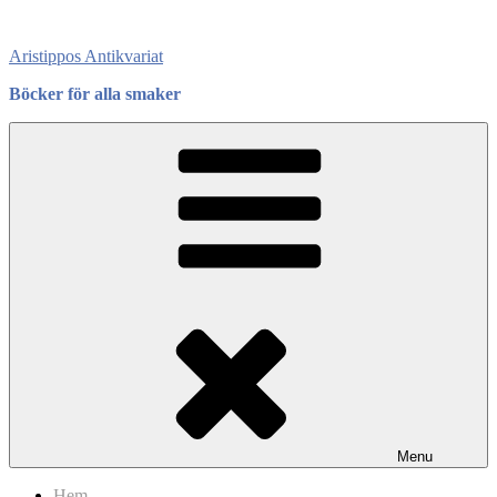
Skip
to
Aristippos Antikvariat
content
Böcker för alla smaker
Menu
Hem