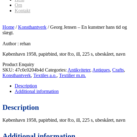
Om
Kontakt
Home
/
Konsthantverk
/ Georg Jensen – En kunstner hans tid og
slægt.
Author :
rehan
København 1958, papirbind, stor 8:o, ill, 225 s, ubeskåret, navn
Product Enquiry
SKU:
47c0c0204b4d
Categories:
Antikviteter
,
Antiques
,
Crafts
,
Konsthantverk
,
Textiles a.o.
,
Textilier m.m.
Description
Additional information
Description
København 1958, papirbind, stor 8:o, ill, 225 s, ubeskåret, navn
Additional information