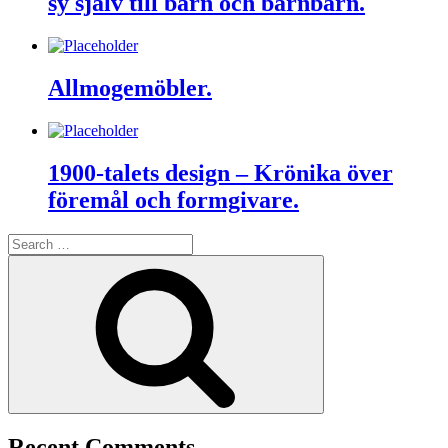
sy själv till barn och barnbarn.
Allmogemöbler.
1900-talets design – Krönika över
föremål och formgivare.
Search
for:
Search
Recent Comments