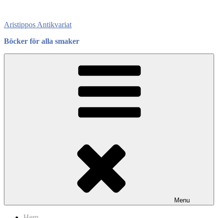
Skip
to
Aristippos Antikvariat
content
Böcker för alla smaker
Menu
Hem