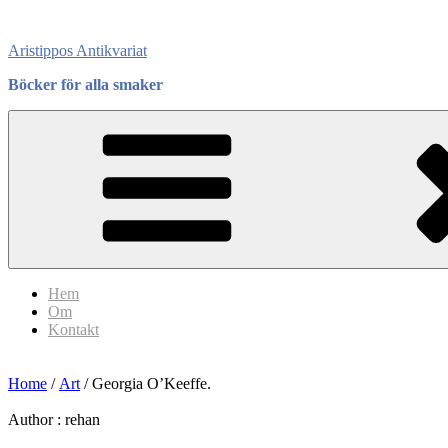
Skip
to
Aristippos Antikvariat
content
Böcker för alla smaker
Hem
Om
Kontakt
Home
/
Art
/ Georgia O’Keeffe.
Author :
rehan