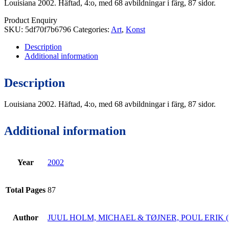
Louisiana 2002. Häftad, 4:o, med 68 avbildningar i färg, 87 sidor.
Product Enquiry
SKU:
5df70f7b6796
Categories:
Art
,
Konst
Description
Additional information
Description
Louisiana 2002. Häftad, 4:o, med 68 avbildningar i färg, 87 sidor.
Additional information
Year
2002
Total Pages
87
Author
JUUL HOLM, MICHAEL & TØJNER, POUL ERIK (r