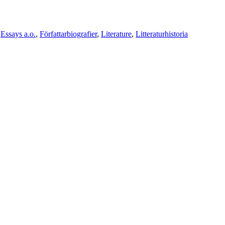
,
Essays a.o.
,
Författarbiografier
,
Literature
,
Litteraturhistoria