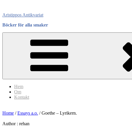
Skip
to
Aristippos Antikvariat
content
Böcker för alla smaker
Hem
Om
Kontakt
Home
/
Essays a.o.
/ Goethe – Lyrikern.
Author :
rehan