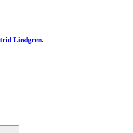
strid Lindgren.
Search