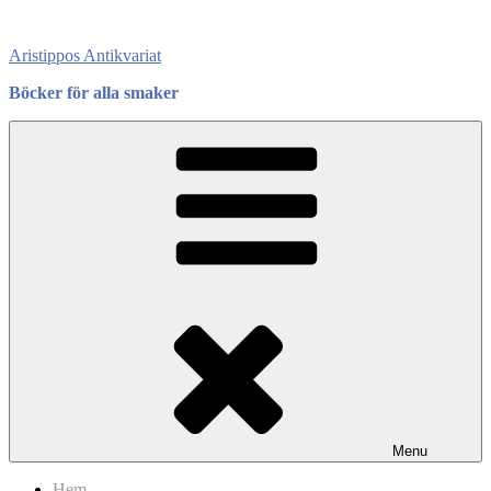
Skip
to
Aristippos Antikvariat
content
Böcker för alla smaker
Menu
Hem