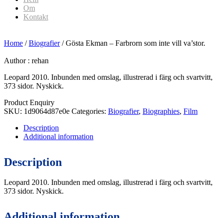
Om
Kontakt
Home
/
Biografier
/ Gösta Ekman – Farbrorn som inte vill va’stor.
Author :
rehan
Leopard 2010. Inbunden med omslag, illustrerad i färg och svartvitt,
373 sidor. Nyskick.
Product Enquiry
SKU:
1d9064d87e0e
Categories:
Biografier
,
Biographies
,
Film
Description
Additional information
Description
Leopard 2010. Inbunden med omslag, illustrerad i färg och svartvitt,
373 sidor. Nyskick.
Additional information