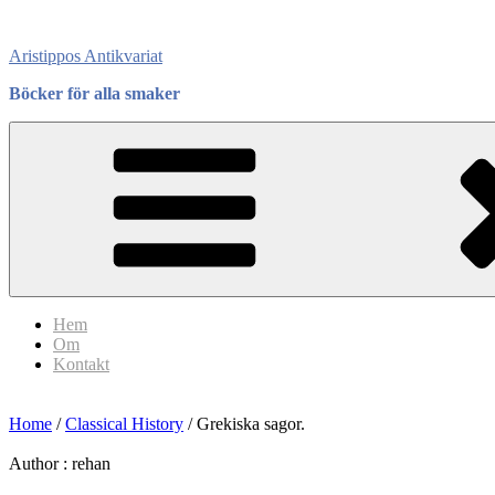
Skip
to
Aristippos Antikvariat
content
Böcker för alla smaker
Hem
Om
Kontakt
Home
/
Classical History
/ Grekiska sagor.
Author :
rehan