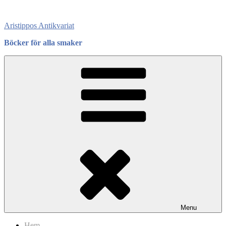
Skip
to
Aristippos Antikvariat
content
Böcker för alla smaker
Menu
Hem