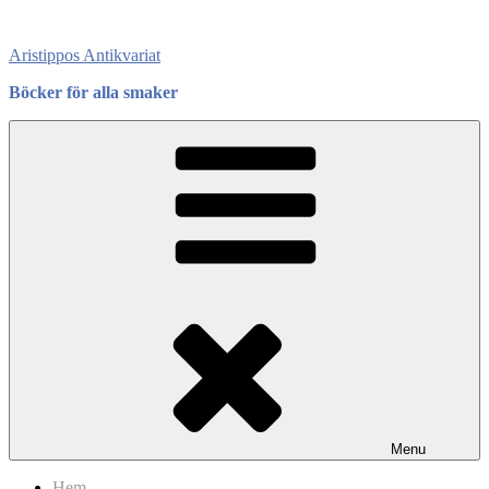
Skip
to
Aristippos Antikvariat
content
Böcker för alla smaker
Menu
Hem