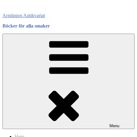
Skip
to
Aristippos Antikvariat
content
Böcker för alla smaker
Menu
Hem