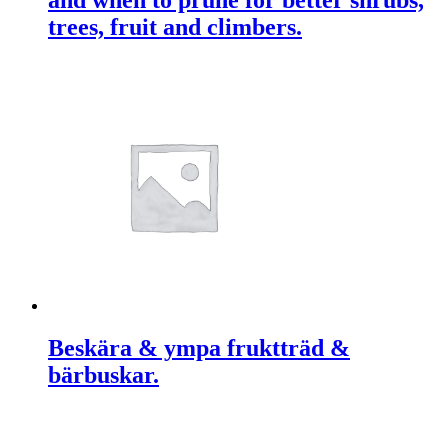
and when to prune for better shrubs,
trees, fruit and climbers.
Beskära & ympa fruktträd &
bärbuskar.