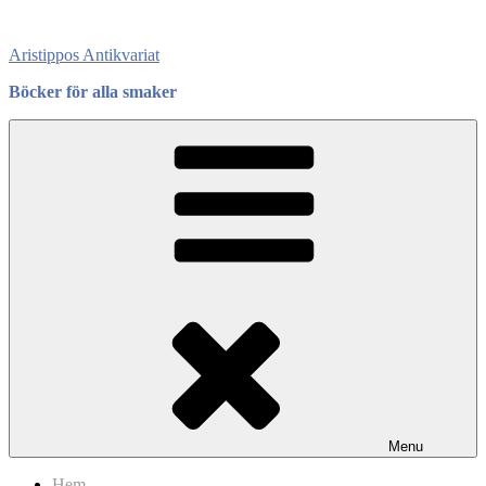
Skip
to
Aristippos Antikvariat
content
Böcker för alla smaker
Menu
Hem