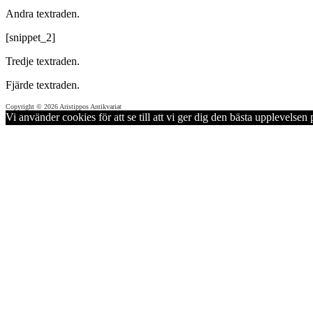
Andra textraden.
[snippet_2]
Tredje textraden.
Fjärde textraden.
Copyright © 2026 Aristippos Antikvariat
Vi använder cookies för att se till att vi ger dig den bästa upplevels