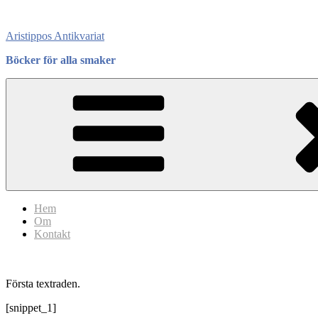
Skip
to
Aristippos Antikvariat
content
Böcker för alla smaker
Hem
Om
Kontakt
Första textraden.
[snippet_1]