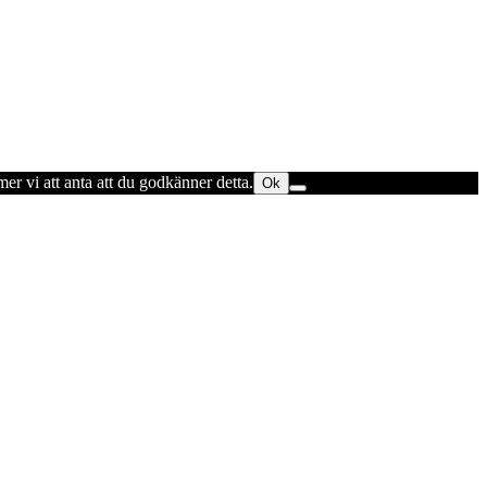
er vi att anta att du godkänner detta.
Ok