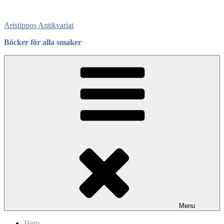
Skip
to
Aristippos Antikvariat
content
Böcker för alla smaker
Menu
Hem