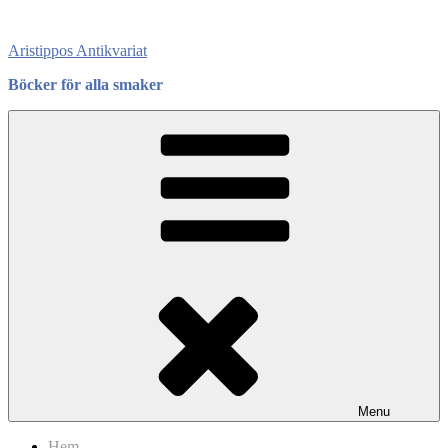
Skip
to
Aristippos Antikvariat
content
Böcker för alla smaker
Menu
Hem