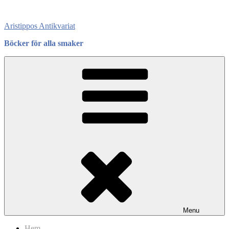
Skip
to
Aristippos Antikvariat
content
Böcker för alla smaker
Menu
Hem