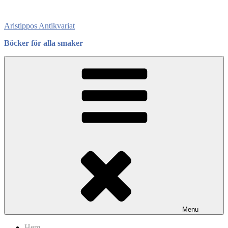
Skip
to
Aristippos Antikvariat
content
Böcker för alla smaker
Menu
Hem