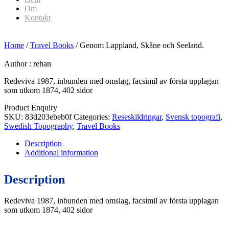
Om
Kontakt
Home
/
Travel Books
/ Genom Lappland, Skåne och Seeland.
Author :
rehan
Redeviva 1987, inbunden med omslag, facsimil av första upplagan
som utkom 1874, 402 sidor
Product Enquiry
SKU:
83d203ebeb0f
Categories:
Reseskildringar
,
Svensk topografi
,
Swedish Topography
,
Travel Books
Description
Additional information
Description
Redeviva 1987, inbunden med omslag, facsimil av första upplagan
som utkom 1874, 402 sidor