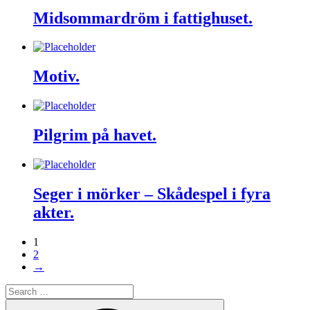
Midsommardröm i fattighuset.
Motiv.
Pilgrim på havet.
Seger i mörker – Skådespel i fyra
akter.
1
2
→
Search
for:
Search