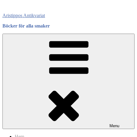
Skip
to
Aristippos Antikvariat
content
Böcker för alla smaker
Menu
Hem