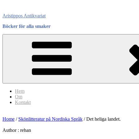
Skip
to
Aristippos Antikvariat
content
Böcker för alla smaker
Hem
Om
Kontakt
Home
/
Skönlitteratur på Nordiska Språk
/ Det heliga landet.
Author :
rehan