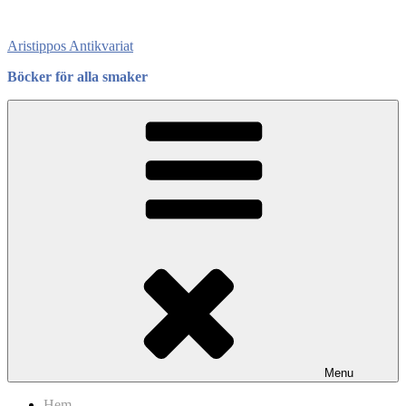
Skip
to
Aristippos Antikvariat
content
Böcker för alla smaker
Menu
Hem