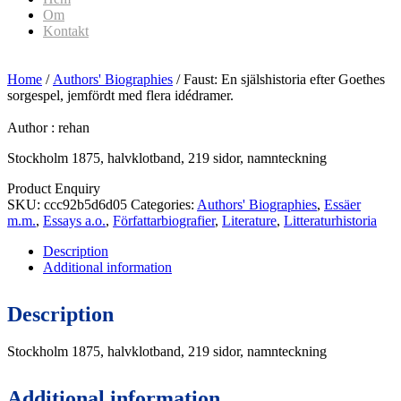
Om
Kontakt
Home
/
Authors' Biographies
/ Faust: En själshistoria efter Goethes
sorgespel, jemfördt med flera idédramer.
Author :
rehan
Stockholm 1875, halvklotband, 219 sidor, namnteckning
Product Enquiry
SKU:
ccc92b5d6d05
Categories:
Authors' Biographies
,
Essäer
m.m.
,
Essays a.o.
,
Författarbiografier
,
Literature
,
Litteraturhistoria
Description
Additional information
Description
Stockholm 1875, halvklotband, 219 sidor, namnteckning
Additional information