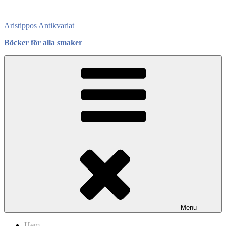
Skip
to
Aristippos Antikvariat
content
Böcker för alla smaker
Menu
Hem