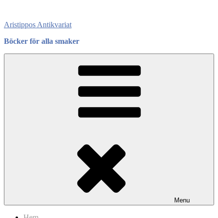
Skip
to
Aristippos Antikvariat
content
Böcker för alla smaker
Menu
Hem