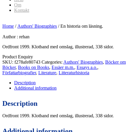
Om
Kontakt
Home
/
Authors' Biographies
/ En historia om läsning.
Author :
rehan
Ordfront 1999. Klotband med omslag, illustrerad, 338 sidor.
Product Enquiry
SKU:
f278afe80743
Categories:
Authors' Biographies
,
Böcker om
Böcker
,
Books on Books
,
Essäer m.m.
,
Essays a.o.
,
Författarbiografier
,
Literature
,
Litteraturhistoria
Description
Additional information
Description
Ordfront 1999. Klotband med omslag, illustrerad, 338 sidor.
Additional information