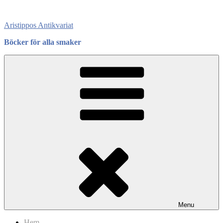
Skip
to
Aristippos Antikvariat
content
Böcker för alla smaker
Menu
Hem