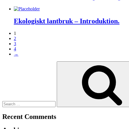
Ekologiskt lantbruk – Introduktion.
1
2
3
4
→
Search
for:
Recent Comments