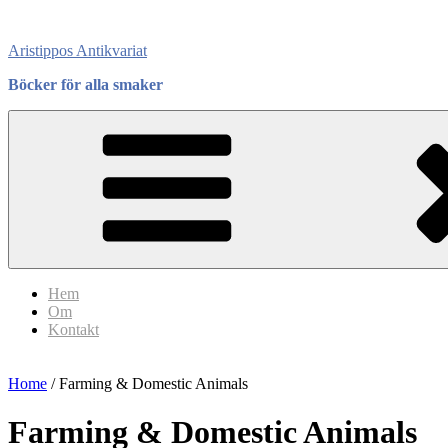
Skip
to
Aristippos Antikvariat
content
Böcker för alla smaker
Hem
Om
Kontakt
Home
/ Farming & Domestic Animals
Farming & Domestic Animals