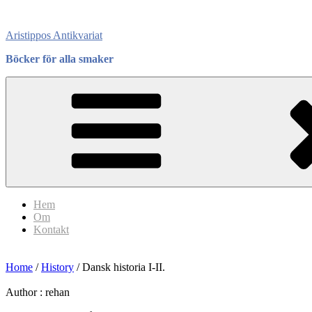
Skip
to
Aristippos Antikvariat
content
Böcker för alla smaker
Hem
Om
Kontakt
Home
/
History
/ Dansk historia I-II.
Author :
rehan