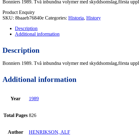
Bonniers 1989. Två inbundna volymer med skyddsomslag,första upplag
Product Enquiry
SKU:
8baaeb76840e
Categories:
Historia
,
History
Description
Additional information
Description
Bonniers 1989. Två inbundna volymer med skyddsomslag,första upplag
Additional information
Year
1989
Total Pages
826
Author
HENRIKSON, ALF